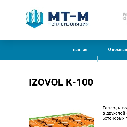
Теплоизоляция
Главная
О компа
IZOVOL К-100
Тепло-, и 
в двухслой
бстеновых 