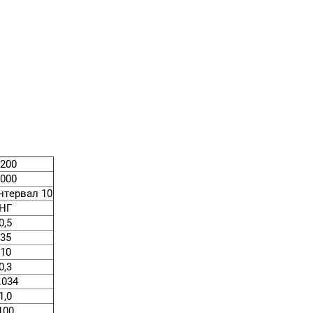
200
000
нтервал 10
НГ
0,5
35
10
0,3
.034
1,0
100