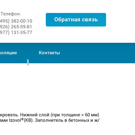
Телефон:
Обратная связь
(495) 382-00-10
(926) 265-59-81
(977) 131-35-77
золяции
Контакты
кровель. Нижний слой (при толщине > 60 мм)
®
ми Izovol
(КВ). Заполнитель в бетонных и ж/