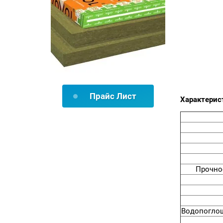
Прайс Лист
Характерис
Прочно
Водопоглощ