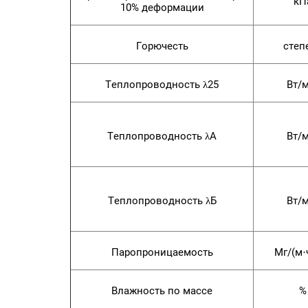
кП
10% деформации
Горючесть
степ
Теплопроводность λ25
Вт/
Теплопроводность λА
Вт/
Теплопроводность λБ
Вт/
Паропроницаемость
Мг/(м·
Влажность по массе
%