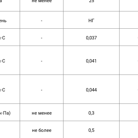
а
не менее
25
ень
-
НГ
м·С
-
0,037
м·С
-
0,041
м·С
-
0,044
ч·Па)
не менее
0,3
не более
0,5